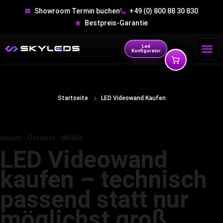
Showroom Termin buchen
+49 (0) 800 88 30 830
Bestpreis-Garantie
Led
Konfigurator
Startseite
LED Videowand Kaufen
Indoor · Outdoor · Mobile
LED Videowand
kaufen – technisch
passend statt nur
möglichst groß