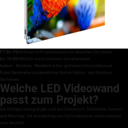
P1.86–P8
verifizierte Produktspanne im aktuellen Sortiment
bis 10.000 Nits
für feste Outdoor-Installationen
Indoor · Outdoor · Mobile
drei klar getrennte Einsatzklassen
Front Service
bei ausgewählten festen Indoor- und Outdoor-
Systemen
Welche LED Videowand
passt zum Projekt?
Die richtige Lösung ergibt sich aus Einsatzort, Sichtweite, Content
und Montage. Die drei wichtigsten Systemklassen unterscheiden
sich deutlich.