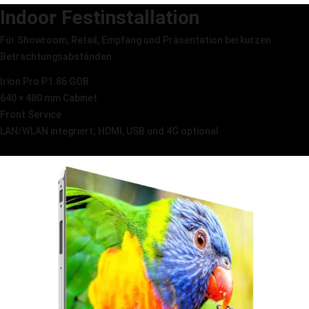
Indoor Festinstallation
Für Showroom, Retail, Empfang und Präsentation bei kurzen
Betrachtungsabständen.
Irion Pro P1.86 GOB
640 × 480 mm Cabinet
Front Service
LAN/WLAN integriert; HDMI, USB und 4G optional
Irion Pro ansehen →