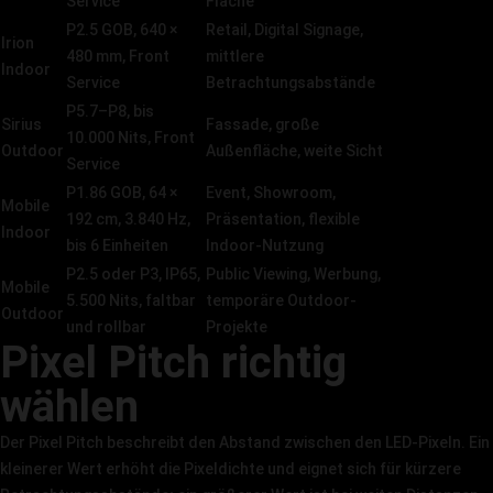
Service
Fläche
P2.5 GOB, 640 ×
Retail, Digital Signage,
Irion
480 mm, Front
mittlere
Produkt
Indoor
Service
Betrachtungsabstände
P5.7–P8, bis
Sirius
Fassade, große
10.000 Nits, Front
Produkt
Outdoor
Außenfläche, weite Sicht
Service
P1.86 GOB, 64 ×
Event, Showroom,
Mobile
192 cm, 3.840 Hz,
Präsentation, flexible
Produkt
Indoor
bis 6 Einheiten
Indoor-Nutzung
P2.5 oder P3, IP65,
Public Viewing, Werbung,
Mobile
5.500 Nits, faltbar
temporäre Outdoor-
Produkt
Outdoor
und rollbar
Projekte
Pixel Pitch richtig
wählen
Der Pixel Pitch beschreibt den Abstand zwischen den LED-Pixeln. Ein
kleinerer Wert erhöht die Pixeldichte und eignet sich für kürzere