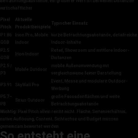
Betrachtungsabstände; ein größerer Wert ist bei weiten Distanzen
wirtschaftlicher.
Pixel
Aktuelle
Typischer Einsatz
Pitch
Produktbeispiele
P1.86
Irion Pro, Mobile
kurze Betrachtungsabstände, detailreiche
GOB
Indoor
Indoor-Inhalte
P2.5
Retail, Showroom und mittlere Indoor-
Irion Indoor
GOB
Distanzen
P2.5 /
mobile Außenanwendung mit
Mobile Outdoor
P3
vergleichsweise feiner Darstellung
Event, Messe und modulare Outdoor-
P3.91
SkyWall Pro
Werbung
P5.7–
große Fassadenflächen und weite
Sirius Outdoor
P8
Betrachtungsabstände
Wichtig:
Pixel Pitch allein reicht nicht. Fläche, Seitenverhältnis,
native Auflösung, Content, Sichtachse und Budget müssen
gemeinsam bewertet werden.
So entsteht eine