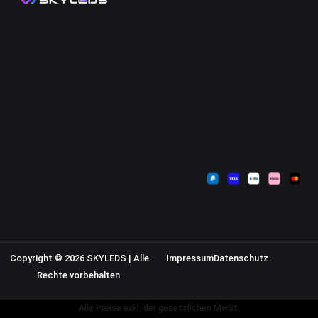
Kontakt
Mein Konto
Zahlungsarten
Sendungsverfolgung
Versandkosten
Warenkorb
Widerrufsbelehrung
Kasse
AGB
Datenschutzerklärung
Impressum
Copyright © 2026 SKYLEDS | Alle
Impressum
Datenschutz
Rechte vorbehalten.
Alle Preise exkl. der gesetzlichen MwSt.