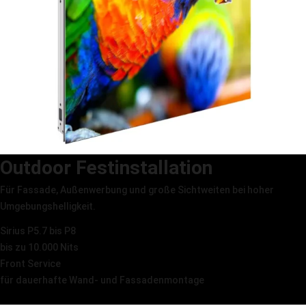
Outdoor Festinstallation
Für Fassade, Außenwerbung und große Sichtweiten bei hoher
Umgebungshelligkeit.
Sirius P5.7 bis P8
bis zu 10.000 Nits
Front Service
für dauerhafte Wand- und Fassadenmontage
Sirius ansehen →