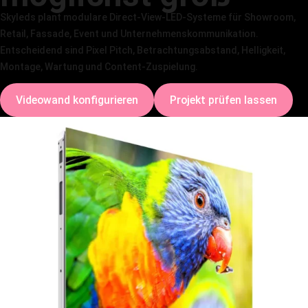
Skyleds plant modulare Direct-View-LED-Systeme für Showroom,
Retail, Fassade, Event und Unternehmenskommunikation.
Entscheidend sind Pixel Pitch, Betrachtungsabstand, Helligkeit,
Montage, Wartung und Content-Zuspielung.
Videowand konfigurieren
Projekt prüfen lassen