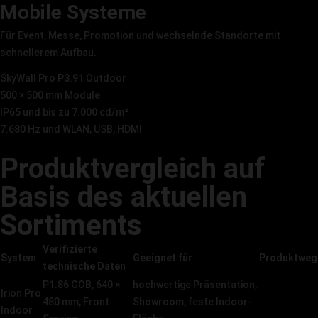
Mobile Systeme
Für Event, Messe, Promotion und wechselnde Standorte mit
schnellerem Aufbau.
SkyWall Pro P3.91 Outdoor
500 × 500 mm Module
IP65 und bis zu 7.000 cd/m²
7.680 Hz und WLAN, USB, HDMI
SkyWall Pro ansehen →
Produktvergleich auf
Basis des aktuellen
Sortiments
Verifizierte
System
Geeignet für
Produktweg
technische Daten
P1.86 GOB, 640 ×
hochwertige Präsentation,
Irion Pro
480 mm, Front
Showroom, feste Indoor-
Produkt
Indoor