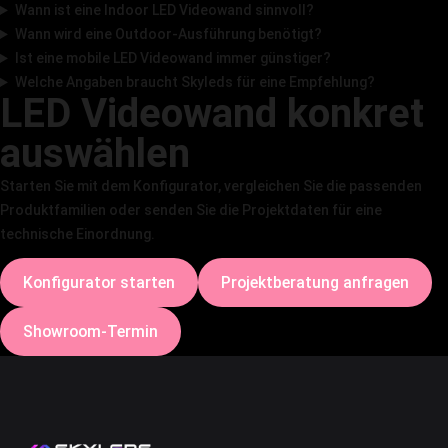
Wann ist eine Indoor LED Videowand sinnvoll?
Wann wird eine Outdoor-Ausführung benötigt?
Ist eine mobile LED Videowand immer günstiger?
Welche Angaben braucht Skyleds für eine Empfehlung?
LED Videowand konkret
auswählen
Starten Sie mit dem Konfigurator, vergleichen Sie die passenden
Produktfamilien oder senden Sie die Projektdaten für eine
technische Einordnung.
Konfigurator starten
Projektberatung anfragen
Showroom-Termin