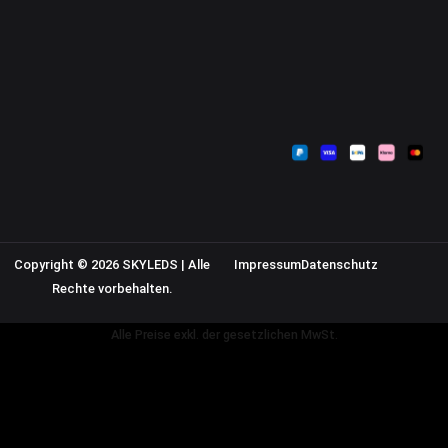
Sendungsverfolgung
Versandkosten
Warenkorb
Widerrufsbelehrung
Kasse
AGB
Datenschutzerklärung
Impressum
Copyright © 2026 SKYLEDS | Alle
Impressum
Datenschutz
Rechte vorbehalten.
Alle Preise exkl. der gesetzlichen MwSt.