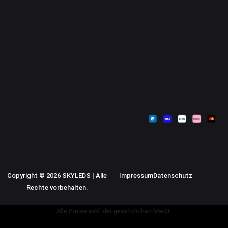
Kontakt
Mein Konto
Zahlungsarten
Sendungsverfolgung
Versandkosten
Warenkorb
Widerrufsbelehrung
Kasse
AGB
Datenschutzerklärung
Impressum
Copyright © 2026 SKYLEDS | Alle
Impressum
Datenschutz
Rechte vorbehalten.
Alle Preise exkl. der gesetzlichen MwSt.