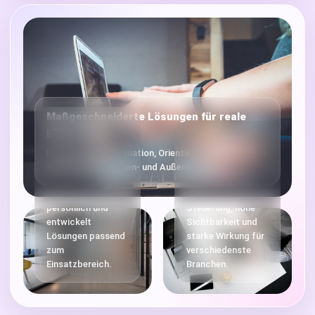
Maßgeschneiderte Lösungen für reale
Beratung,
Einsatzorte
Modern,
Planung,
Für Werbung, Information, Orientierung und digitale
flexibel,
Support
Sichtbarkeit im Innen- und Außenbereich.
sichtbar
Skyleds begleitet
Projekte
Benutzerfreundliche
persönlich und
Steuerung, hohe
entwickelt
Sichtbarkeit und
Lösungen passend
starke Wirkung für
zum
verschiedenste
Einsatzbereich.
Branchen.