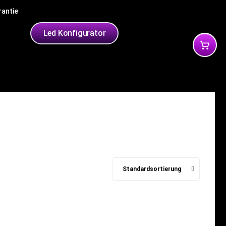
rantie
yleds
Led Konfigurator
Standardsortierung