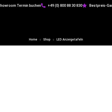
howroom Termin buchen
+49 (0) 800 88 30 830
Bestpreis-Ga
inwand
LED Displays
LED Konfigurator
Über Sk
Home
Shop
LED Anzeigetafeln