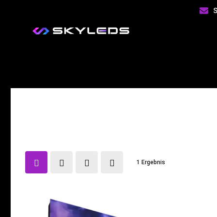
S
LED Videowand & LED Le
1 Ergebnis