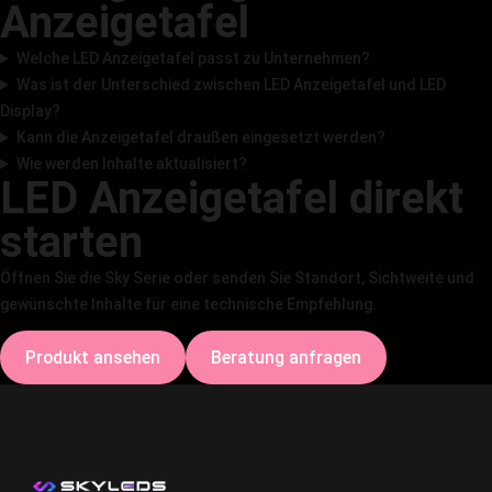
Anzeigetafel
Welche LED Anzeigetafel passt zu Unternehmen?
Was ist der Unterschied zwischen LED Anzeigetafel und LED
Display?
Kann die Anzeigetafel draußen eingesetzt werden?
Wie werden Inhalte aktualisiert?
LED Anzeigetafel direkt
starten
Öffnen Sie die Sky Serie oder senden Sie Standort, Sichtweite und
gewünschte Inhalte für eine technische Empfehlung.
Produkt ansehen
Beratung anfragen