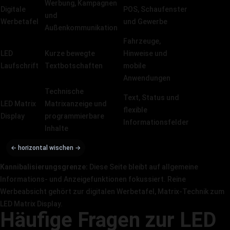
Werbung, Kampagnen
Digitale
POS, Schaufenster
Werbetafel
und
Werbetafel
und Gewerbe
ansehen
Außenkommunikation
Fahrzeuge,
LED
Kurze bewegte
Hinweise und
Laufschrift
Laufschrift
Textbotschaften
mobile
ansehen
Anwendungen
Technische
Text, Status und
Matrix
LED Matrix
Matrixanzeige und
flexible
Display
Display
programmierbare
Informationsfelder
ansehen
Inhalte
Kannibalisierungsgrenze:
Diese Seite bleibt auf allgemeine
Informations- und Anzeigefunktionen fokussiert. Reine
Werbeabsicht gehört zur digitalen Werbetafel, Matrix-Technik zum
LED Matrix Display.
Häufige Fragen zur LED