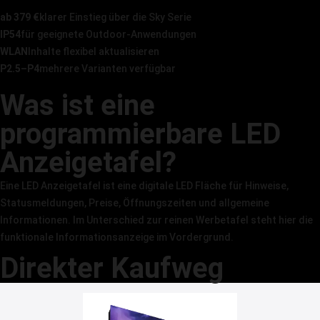
ab 379 €
klarer Einstieg über die Sky Serie
IP54
für geeignete Outdoor-Anwendungen
WLAN
Inhalte flexibel aktualisieren
P2.5–P4
mehrere Varianten verfügbar
Was ist eine
programmierbare LED
Anzeigetafel?
Eine LED Anzeigetafel ist eine digitale LED Fläche für Hinweise,
Statusmeldungen, Preise, Öffnungszeiten und allgemeine
Informationen. Im Unterschied zur reinen Werbetafel steht hier die
funktionale Informationsanzeige im Vordergrund.
Direkter Kaufweg