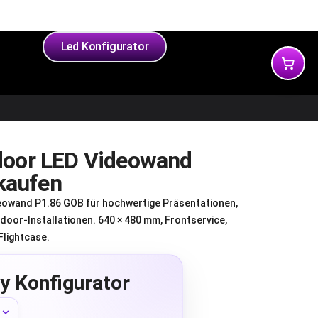
rantie
yleds
Led Konfigurator
ndoor LED Videowand
kaufen
deowand P1.86 GOB für hochwertige Präsentationen,
oor-Installationen. 640 × 480 mm, Frontservice,
Flightcase.
y Konfigurator