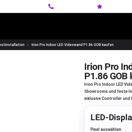
howroom Termin buchen
+49 (0) 800 88 30 830
Bestpreis-Ga
inwand
LED Displays
LED Konfigurator
Über Sk
estinstallation
Irion Pro Indoor LED Videowand P1.86 GOB kaufen
Irion Pro I
P1.86 GOB 
Irion Pro Indoor LED Vi
Showrooms und feste Ind
inklusive Controller und 
LED-Displa
Pixel auswählen: