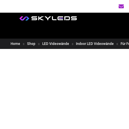
S
LED Videowand & LED Le
Home
Shop
LED Videowände
Indoor LED Videowände
Für F