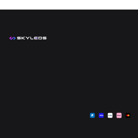
Kontakt
Mein Konto
Zahlungsarten
Sendungsverfolgung
Versandkosten
Warenkorb
Widerrufsbelehrung
Kasse
AGB
Datenschutzerklärung
Impressum