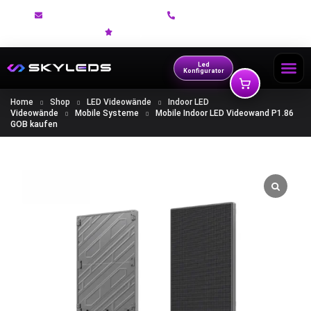
Showroom Termin buchen
+49 (0) 800 88 30 830
Bestpreis-Garantie
Led
Konfigurator
Home
Shop
LED Videowände
Indoor LED
Videowände
Mobile Systeme
Mobile Indoor LED Videowand P1.86
GOB kaufen