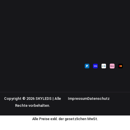
Kontakt
Mein Konto
Zahlungsarten
Sendungsverfolgung
Versandkosten
Warenkorb
Widerrufsbelehrung
Kasse
AGB
Datenschutzerklärung
Impressum
Copyright © 2026 SKYLEDS | Alle
Impressum
Datenschutz
Rechte vorbehalten.
Alle Preise exkl. der gesetzlichen MwSt.