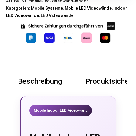
Artikel-Nr.
mobile-led-videowand-indoor
Kategorien:
Mobile Systeme
,
Mobile LED Videowände
,
Indoor
LED Videowände
,
LED Videowände
Beschreibung
Produktsicherh
Mobile Indoor LED Videowand