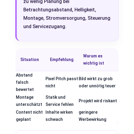
zu wenig Planung bei
Betrachtungsabstand, Helligkeit,
Montage, Stromversorgung, Steuerung
und Servicezugang.
Warum es
Situation
Empfehlung
wichtig ist
Abstand
Pixel Pitch passt
Bild wirkt zu grob
falsch
nicht
oder unnötig teuer
bewertet
Montage
Statik und
Projekt wird riskant
unterschätzt
Service fehlen
Content nicht
Inhalte wirken
geringere
geplant
schwach
Werbewirkung