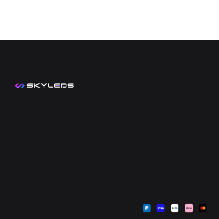
Kontakt
Mein Konto
Zahlungsarten
Sendungsverfolgung
Versandkosten
Warenkorb
Widerrufsbelehrung
Kasse
AGB
Datenschutzerklärung
Impressum