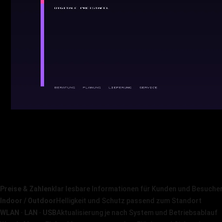
Preise & Zahlen
klar lesbare Informationen für Kunden und Besuche
Indoor / Outdoor
Helligkeit und Schutz passend zum Standort
WLAN · LAN · USB
Aktualisierung je nach System und Betriebsablauf