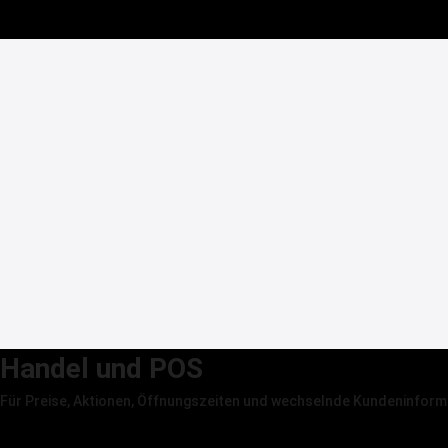
Parkplatzlösung ansehen →
Handel und POS
Für Preise, Aktionen, Öffnungszeiten und wechselnde Kundeninform
LED Display ansehen →