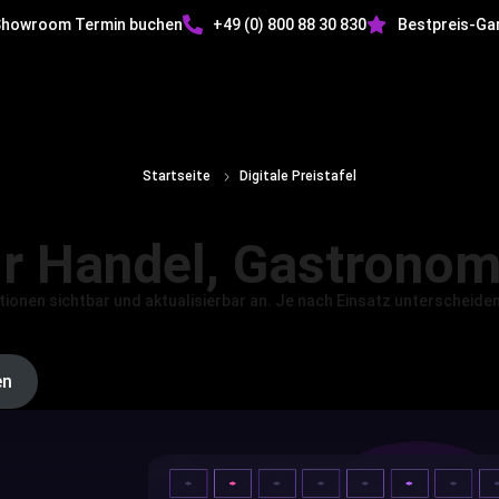
howroom Termin buchen
+49 (0) 800 88 30 830
Bestpreis-Ga
inwand
LED Displays
LED Konfigurator
Über Sk
Startseite
Digitale Preistafel
für Handel, Gastrono
tionen sichtbar und aktualisierbar an. Je nach Einsatz unterscheiden
en