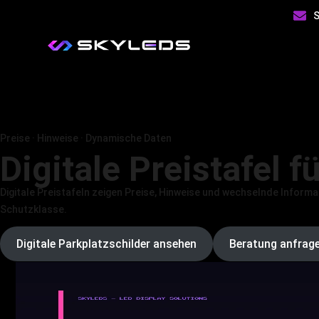
S
LED Videowand & LED Le
Preise · Hinweise · Dynamische Daten
Digitale Preistafel 
Digitale Preistafeln zeigen Preise, Hinweise und wechselnde Informa
Schutzklasse.
Digitale Parkplatzschilder ansehen
Beratung anfrag