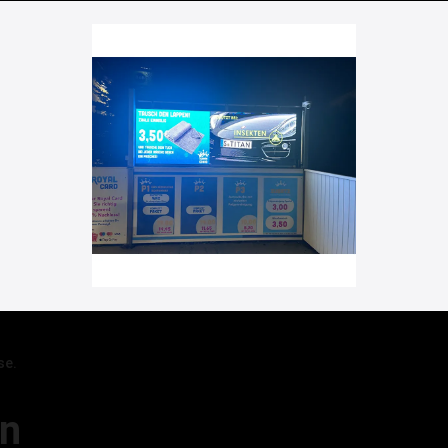
se.
en