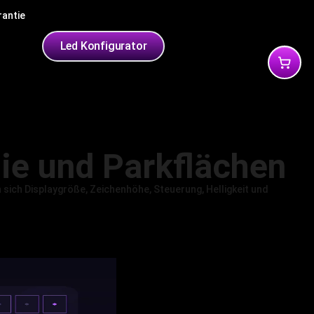
rantie
yleds
Led Konfigurator
mie und Parkflächen
 sich Displaygröße, Zeichenhöhe, Steuerung, Helligkeit und