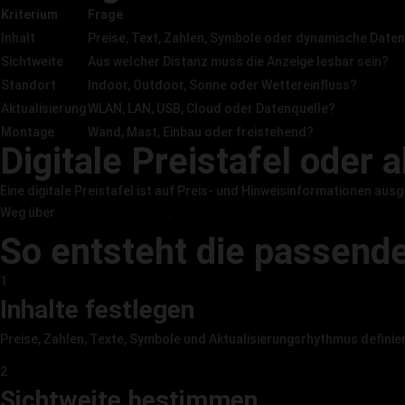
Kriterium
Frage
Inhalt
Preise, Text, Zahlen, Symbole oder dynamische Date
Sichtweite
Aus welcher Distanz muss die Anzeige lesbar sein?
Standort
Indoor, Outdoor, Sonne oder Wettereinfluss?
Aktualisierung
WLAN, LAN, USB, Cloud oder Datenquelle?
Montage
Wand, Mast, Einbau oder freistehend?
Digitale Preistafel oder
Eine digitale Preistafel ist auf Preis- und Hinweisinformationen au
Weg über
LED Display kaufen
.
So entsteht die passend
1
Inhalte festlegen
Preise, Zahlen, Texte, Symbole und Aktualisierungsrhythmus definie
2
Sichtweite bestimmen