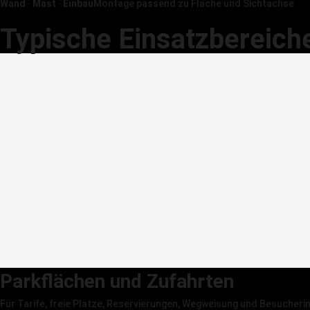
Wand · Mast · Einbau
Montage passend zu Fläche und Sichtachse
Typische Einsatzbereich
Parkflächen und Zufahrten
Für Tarife, freie Plätze, Reservierungen, Wegweisung und Besucheri