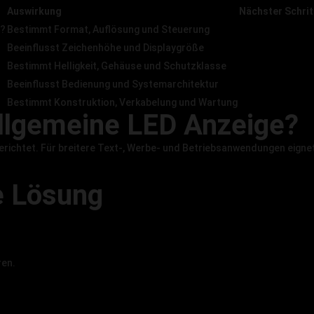
Auswirkung
Nächster Schrit
n?
Bestimmt Format, Auflösung und Steuerung
Inhalt prüfen
Beeinflusst Zeichenhöhe und Displaygröße
Sichtweite ange
Bestimmt Helligkeit, Gehäuse und Schutzklasse
Standort prüfe
Beeinflusst Bedienung und Systemarchitektur
Steuerung abst
Bestimmt Konstruktion, Verkabelung und Wartung
Montage anfrag
 allgemeine LED Anzeige?
sgerichtet. Für breitere Text-, Werbe- und Betriebsanwendungen eigne
e Lösung
ren.