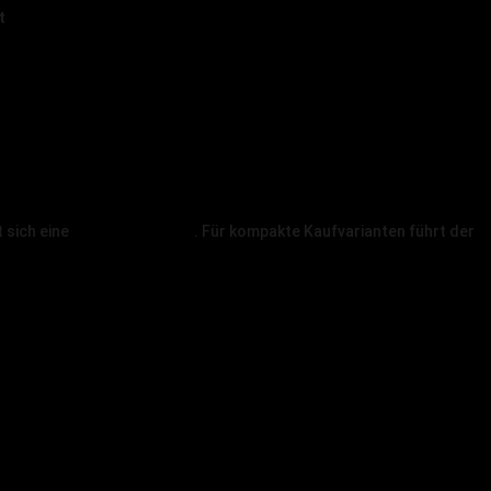
t
ben
n
immen
en
t sich eine
LED Anzeigetafel
. Für kompakte Kaufvarianten führt der